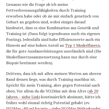
Genauso wie die Frage ob ich meine
Fettverbrennungsfähigkeiten durch Training
erworben habe oder ob sie mir einfach genetisch von
Geburt an gegeben sind, wobei einiges darauf
hindeutet, dass es eine Kombination aus Genetik und
Training ist (Dazu folgt irgendwann noch ein eigenes
Posting). Jedenfalls sind hohe Effizienzwerte auch ein
Hinweis auf eine hohen Anteil an
Typ 1 Muskelfasern
,
die für gute Ausdauerleistungen unerlässlich sind (Die
Muskelfaserzusammensetzung kann nur durch eine
Biopsie bestimmt werden).
Drittens, dass ich mit allen meinen Werten am oberen
Rand dessen liege, was durch Training machbar ist.
Spricht für mein Training, aber gegen Potential nach
oben. Vor allem da die VO2Max mit dem Alter (
ab 20
Jahren – siehe Link
) kontinuierlich abnimmt, hätte ich
früher wohl einmal richtig Potential gehabt (ev.
VO2Max ~80 ml/kg/min –
siehe VO2Max Weltrekorde
),