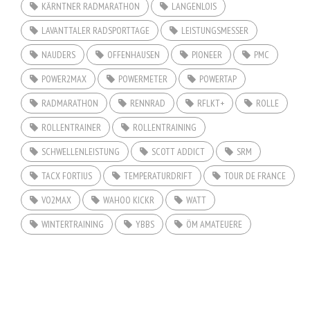
KÄRNTNER RADMARATHON
LANGENLOIS
LAVANTTALER RADSPORTTAGE
LEISTUNGSMESSER
NAUDERS
OFFENHAUSEN
PIONEER
PMC
POWER2MAX
POWERMETER
POWERTAP
RADMARATHON
RENNRAD
RFLKT+
ROLLE
ROLLENTRAINER
ROLLENTRAINING
SCHWELLENLEISTUNG
SCOTT ADDICT
SRM
TACX FORTIUS
TEMPERATURDRIFT
TOUR DE FRANCE
VO2MAX
WAHOO KICKR
WATT
WINTERTRAINING
YBBS
ÖM AMATEUERE