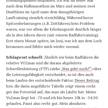
Erholungsphasen einplanen. Ich war im heuer Mai
nach dem Halbmarathon im März und meinen zwei
Duathlons im April samt dem dazugehörigen
Lauftraining ziemlich streichfähig. Während kurze
Spitzenbelastungen (z.B. Zeitfahren) kein Problem
waren, war vor allem die Erholungszeit deutlich länger
als in den Jahren davor (mit reinem Radfahrtraining).
Erst einen Monat später, im Juni, war ich aus dem Loch
heraussen und fühlte mich wieder normal.
Schlagwort schnell:
Ähnlich wie beim Radfahren die
relative VO2max und die daraus abgeleitete
Schwellenleistung (FTP) (siehe
„Was geht noch?“
) über
die Leistungsfähigkeit entscheidet, so ist dies auch
beim Laufen der entscheidende Faktor.
Dieser Beitrag
bzw. die darin angeführte Tabelle zeigt einem recht
gut das Potential auf, das man als Läufer hat. Meine
Vo2max liegt bei ~70 und ich bin heuer 10k in ~34:30
gelaufen. Passt also recht gut. Mein absolutes