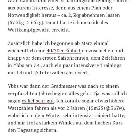
Gran Canaria und einer Ernährungsumstellung – mehr
aus purem Interesse, denn aus einem Plan oder
Notwendigkeit heraus – ca. 2,5kg abnehmen lassen
(67,5kg -> 65kg). Damit hatte ich mein ideales
Wettkampfgewicht erreicht.
Zusätzlich habe ich begonnen ab März einmal
wöchentlich eine
40/20er Einheit
einzuschieben und
knapp vor dem ersten Saisonrennen, dem Zeitfahren
in Ybbs am 7.4., auch ein paar intensivere Trainings
mit L4 und L5 Intervallen absolviert.
Ybbs war dann der Gradmesser was nach so einem
verpfuschten Jahresbeginn alles geht. Tja, was soll ich
sagen
es lief sehr gut
. Ich konnte sogar etwas höhere
Wattzahlen fahren als vor 2 Jahren (15m25s@367w),
wobei ich in
dem Winter sehr intensiv trainiert
hatte,
und mir trotz starkem Windes auf dem flachen Kurs
den Tagessieg sichern.