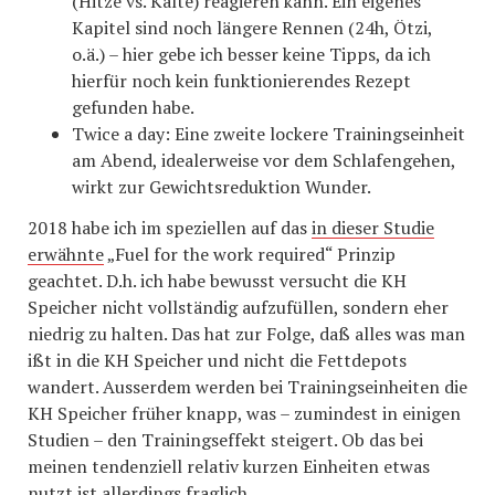
(Hitze vs. Kälte) reagieren kann. Ein eigenes
Kapitel sind noch längere Rennen (24h, Ötzi,
o.ä.) – hier gebe ich besser keine Tipps, da ich
hierfür noch kein funktionierendes Rezept
gefunden habe.
Twice a day: Eine zweite lockere Trainingseinheit
am Abend, idealerweise vor dem Schlafengehen,
wirkt zur Gewichtsreduktion Wunder.
2018 habe ich im speziellen auf das
in dieser Studie
erwähnte
„Fuel for the work required“ Prinzip
geachtet. D.h. ich habe bewusst versucht die KH
Speicher nicht vollständig aufzufüllen, sondern eher
niedrig zu halten. Das hat zur Folge, daß alles was man
ißt in die KH Speicher und nicht die Fettdepots
wandert. Ausserdem werden bei Trainingseinheiten die
KH Speicher früher knapp, was – zumindest in einigen
Studien – den Trainingseffekt steigert. Ob das bei
meinen tendenziell relativ kurzen Einheiten etwas
nutzt ist allerdings fraglich.