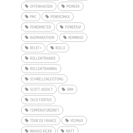
OFFENHAUSEN
PIONEER
PMC
POWER2MAX
POWERMETER
POWERTAP
RADMARATHON
RENNRAD
RFLKT+
ROLLE
ROLLENTRAINER
ROLLENTRAINING
SCHWELLENLEISTUNG
SCOTT ADDICT
SRM
TACX FORTIUS
TEMPERATURDRIFT
TOUR DE FRANCE
VO2MAX
WAHOO KICKR
WATT