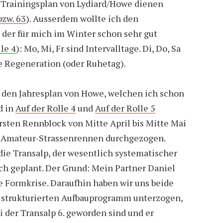
– Trainingsplan von Lydiard/Howe dienen
bzw. 63
). Ausserdem wollte ich den
der für mich im Winter schon sehr gut
le 4
): Mo, Mi, Fr sind Intervalltage. Di, Do, Sa
e Regeneration (oder Ruhetag).
 den Jahresplan von Howe, welchen ich schon
d in
Auf der Rolle 4
und
Auf der Rolle 5
rsten Rennblock von Mitte April bis Mitte Mai
d Amateur-Strassenrennen durchgezogen.
die Transalp, der wesentlich systematischer
ich geplant. Der Grund: Mein Partner Daniel
e Formkrise. Daraufhin haben wir uns beide
 strukturierten Aufbauprogramm unterzogen,
i der Transalp 6. geworden sind und er