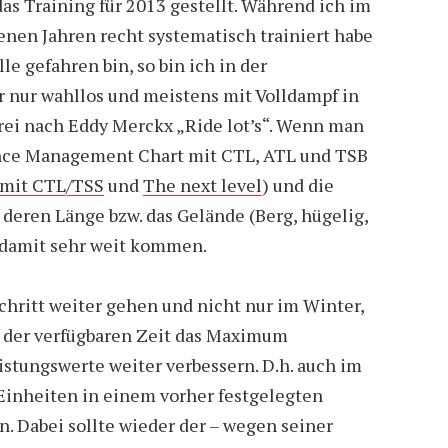
as Training für 2013 gestellt. Während ich im
nen Jahren recht systematisch trainiert habe
le gefahren bin, so bin ich in der
nur wahllos und meistens mit Volldampf in
rei nach Eddy Merckx „Ride lot’s“. Wenn man
ance Management Chart mit CTL, ATL und TSB
 mit CTL/TSS
und
The next level
) und die
 deren Länge bzw. das Gelände (Berg, hügelig,
n damit sehr weit kommen.
chritt weiter gehen und nicht nur im Winter,
 der verfügbaren Zeit das Maximum
stungswerte weiter verbessern. D.h. auch im
 Einheiten in einem vorher festgelegten
n. Dabei sollte wieder der – wegen seiner