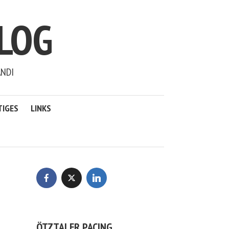
LOG
ANDI
TIGES
LINKS
ÖTZTALER PACING