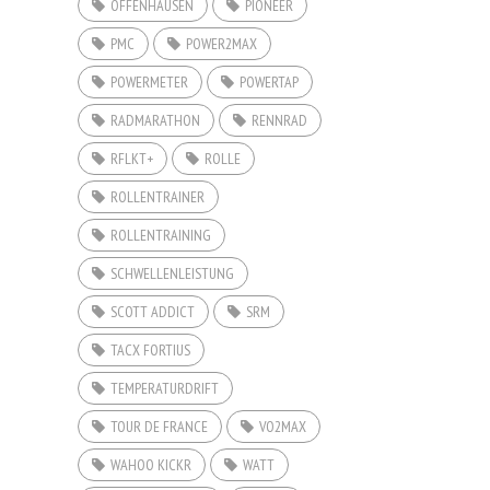
OFFENHAUSEN
PIONEER
PMC
POWER2MAX
POWERMETER
POWERTAP
RADMARATHON
RENNRAD
RFLKT+
ROLLE
ROLLENTRAINER
ROLLENTRAINING
SCHWELLENLEISTUNG
SCOTT ADDICT
SRM
TACX FORTIUS
TEMPERATURDRIFT
TOUR DE FRANCE
VO2MAX
WAHOO KICKR
WATT