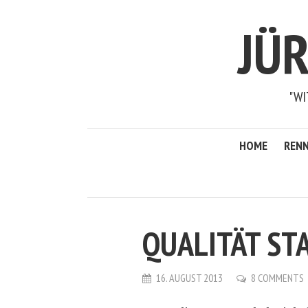
JÜ
"WI
HOME
RENN
QUALITÄT ST
16. AUGUST 2013
8 COMMENTS