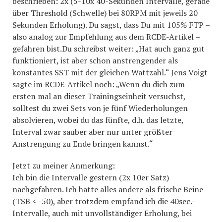
beschrieben: 2x (5-10x 40-Sekunden Intervalle, gerade
über Threshold (Schwelle) bei 80RPM mit jeweils 20
Sekunden Erholung). Du sagst, dass Du mit 105% FTP –
also analog zur Empfehlung aus dem RCDE-Artikel –
gefahren bist.Du schreibst weiter: „Hat auch ganz gut
funktioniert, ist aber schon anstrengender als
konstantes SST mit der gleichen Wattzahl.“ Jens Voigt
sagte im RCDE-Artikel noch: „Wenn du dich zum
ersten mal an dieser Trainingseinheit versuchst,
solltest du zwei Sets von je fünf Wiederholungen
absolvieren, wobei du das fünfte, d.h. das letzte,
Interval zwar sauber aber nur unter größter
Anstrengung zu Ende bringen kannst.“
Jetzt zu meiner Anmerkung:
Ich bin die Intervalle gestern (2x 10er Satz)
nachgefahren. Ich hatte alles andere als frische Beine
(TSB < -50), aber trotzdem empfand ich die 40sec.-
Intervalle, auch mit unvollständiger Erholung, bei