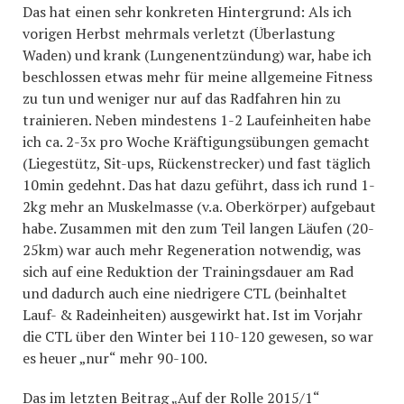
Das hat einen sehr konkreten Hintergrund: Als ich
vorigen Herbst mehrmals verletzt (Überlastung
Waden) und krank (Lungenentzündung) war, habe ich
beschlossen etwas mehr für meine allgemeine Fitness
zu tun und weniger nur auf das Radfahren hin zu
trainieren. Neben mindestens 1-2 Laufeinheiten habe
ich ca. 2-3x pro Woche Kräftigungsübungen gemacht
(Liegestütz, Sit-ups, Rückenstrecker) und fast täglich
10min gedehnt. Das hat dazu geführt, dass ich rund 1-
2kg mehr an Muskelmasse (v.a. Oberkörper) aufgebaut
habe. Zusammen mit den zum Teil langen Läufen (20-
25km) war auch mehr Regeneration notwendig, was
sich auf eine Reduktion der Trainingsdauer am Rad
und dadurch auch eine niedrigere CTL (beinhaltet
Lauf- & Radeinheiten) ausgewirkt hat. Ist im Vorjahr
die CTL über den Winter bei 110-120 gewesen, so war
es heuer „nur“ mehr 90-100.
Das im letzten Beitrag „
Auf der Rolle 2015/1
“