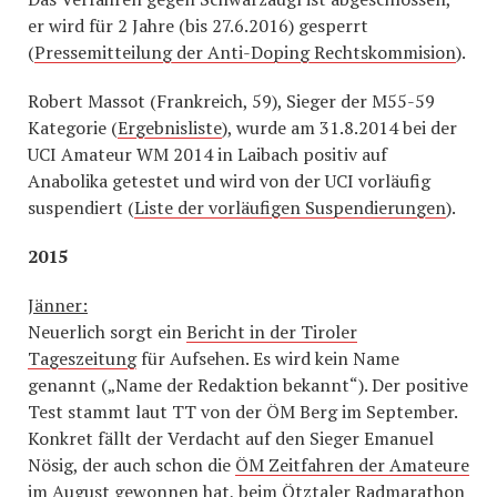
er wird für 2 Jahre (bis 27.6.2016) gesperrt
(
Pressemitteilung der Anti-Doping Rechtskommision
).
Robert Massot (Frankreich, 59), Sieger der M55-59
Kategorie (
Ergebnisliste
), wurde am 31.8.2014 bei der
UCI Amateur WM 2014 in Laibach positiv auf
Anabolika getestet und wird von der UCI vorläufig
suspendiert (
Liste der vorläufigen Suspendierungen
).
2015
Jänner:
Neuerlich sorgt ein
Bericht in der Tiroler
Tageszeitung
für Aufsehen. Es wird kein Name
genannt („Name der Redaktion bekannt“). Der positive
Test stammt laut TT von der ÖM Berg im September.
Konkret fällt der Verdacht auf den Sieger Emanuel
Nösig, der auch schon die
ÖM Zeitfahren der Amateure
im August gewonnen hat, beim Ötztaler Radmarathon