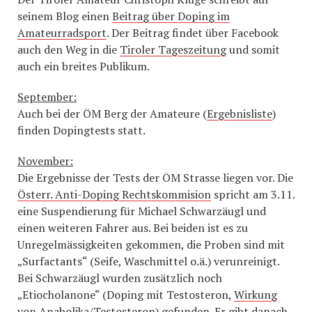
seinem Blog einen
Beitrag über Doping im
Amateurradsport
. Der Beitrag findet über Facebook
auch den Weg in die
Tiroler Tageszeitung
und somit
auch ein breites Publikum.
September:
Auch bei der ÖM Berg der Amateure (
Ergebnisliste
)
finden Dopingtests statt.
November:
Die Ergebnisse der Tests der ÖM Strasse liegen vor. Die
Österr. Anti-Doping Rechtskommision
spricht am 3.11.
eine Suspendierung für Michael Schwarzäugl und
einen weiteren Fahrer aus. Bei beiden ist es zu
Unregelmässigkeiten gekommen, die Proben sind mit
„Surfactants“ (Seife, Waschmittel o.ä.) verunreinigt.
Bei Schwarzäugl wurden zusätzlich noch
„Etiocholanone“ (Doping mit Testosteron,
Wirkung
von Anabolika/Testosteron
) gefunden. Er gibt danach