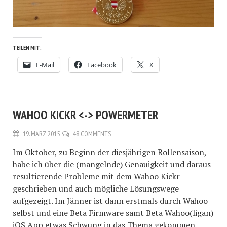
TEILEN MIT:
E-Mail
Facebook
X
WAHOO KICKR <-> POWERMETER
19. MÄRZ 2015
48 COMMENTS
Im Oktober, zu Beginn der diesjährigen Rollensaison,
habe ich über die (mangelnde)
Genauigkeit und daraus
resultierende Probleme mit dem Wahoo Kickr
geschrieben und auch mögliche Lösungswege
aufgezeigt. Im Jänner ist dann erstmals durch Wahoo
selbst und eine Beta Firmware samt Beta Wahoo(ligan)
iOS App etwas
Schwung in das Thema gekommen
.