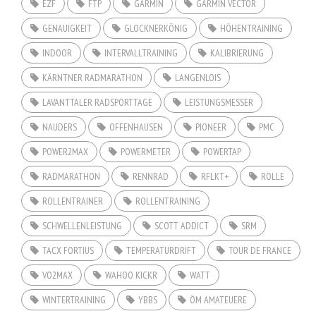
EZF
FTP
GARMIN
GARMIN VECTOR
GENAUIGKEIT
GLOCKNERKÖNIG
HÖHENTRAINING
INDOOR
INTERVALLTRAINING
KALIBRIERUNG
KÄRNTNER RADMARATHON
LANGENLOIS
LAVANTTALER RADSPORTTAGE
LEISTUNGSMESSER
NAUDERS
OFFENHAUSEN
PIONEER
PMC
POWER2MAX
POWERMETER
POWERTAP
RADMARATHON
RENNRAD
RFLKT+
ROLLE
ROLLENTRAINER
ROLLENTRAINING
SCHWELLENLEISTUNG
SCOTT ADDICT
SRM
TACX FORTIUS
TEMPERATURDRIFT
TOUR DE FRANCE
VO2MAX
WAHOO KICKR
WATT
WINTERTRAINING
YBBS
ÖM AMATEUERE