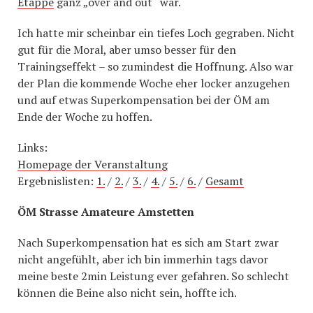
Etappe
ganz „over and out“ war.
Ich hatte mir scheinbar ein tiefes Loch gegraben. Nicht
gut für die Moral, aber umso besser für den
Trainingseffekt – so zumindest die Hoffnung. Also war
der Plan die kommende Woche eher locker anzugehen
und auf etwas Superkompensation bei der ÖM am
Ende der Woche zu hoffen.
Links:
Homepage der Veranstaltung
Ergebnislisten:
1.
/
2.
/
3.
/
4.
/
5.
/
6.
/
Gesamt
ÖM Strasse Amateure Amstetten
Nach Superkompensation hat es sich am Start zwar
nicht angefühlt, aber ich bin immerhin tags davor
meine beste 2min Leistung ever gefahren. So schlecht
können die Beine also nicht sein, hoffte ich.