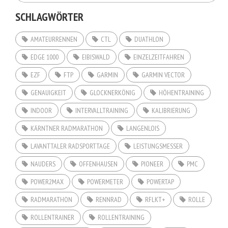
SCHLAGWÖRTER
AMATEURRENNEN
CTL
DUATHLON
EDGE 1000
EIBISWALD
EINZELZEITFAHREN
EZF
FTP
GARMIN
GARMIN VECTOR
GENAUIGKEIT
GLOCKNERKÖNIG
HÖHENTRAINING
INDOOR
INTERVALLTRAINING
KALIBRIERUNG
KÄRNTNER RADMARATHON
LANGENLOIS
LAVANTTALER RADSPORTTAGE
LEISTUNGSMESSER
NAUDERS
OFFENHAUSEN
PIONEER
PMC
POWER2MAX
POWERMETER
POWERTAP
RADMARATHON
RENNRAD
RFLKT+
ROLLE
ROLLENTRAINER
ROLLENTRAINING