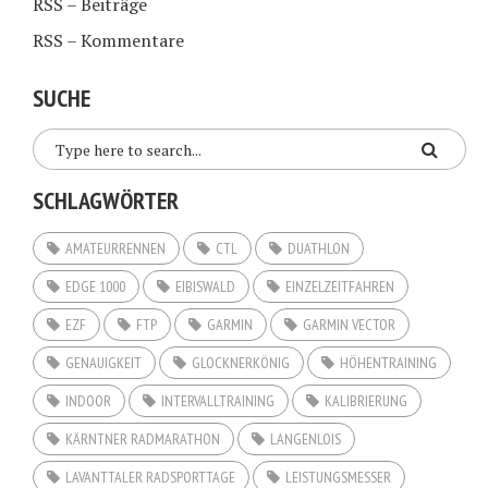
RSS – Beiträge
RSS – Kommentare
SUCHE
SCHLAGWÖRTER
AMATEURRENNEN
CTL
DUATHLON
EDGE 1000
EIBISWALD
EINZELZEITFAHREN
EZF
FTP
GARMIN
GARMIN VECTOR
GENAUIGKEIT
GLOCKNERKÖNIG
HÖHENTRAINING
INDOOR
INTERVALLTRAINING
KALIBRIERUNG
KÄRNTNER RADMARATHON
LANGENLOIS
LAVANTTALER RADSPORTTAGE
LEISTUNGSMESSER