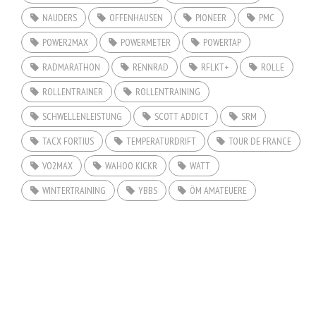
NAUDERS
OFFENHAUSEN
PIONEER
PMC
POWER2MAX
POWERMETER
POWERTAP
RADMARATHON
RENNRAD
RFLKT+
ROLLE
ROLLENTRAINER
ROLLENTRAINING
SCHWELLENLEISTUNG
SCOTT ADDICT
SRM
TACX FORTIUS
TEMPERATURDRIFT
TOUR DE FRANCE
VO2MAX
WAHOO KICKR
WATT
WINTERTRAINING
YBBS
ÖM AMATEUERE