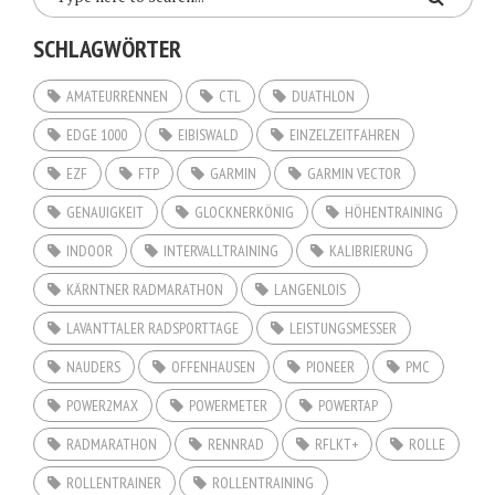
SCHLAGWÖRTER
AMATEURRENNEN
CTL
DUATHLON
EDGE 1000
EIBISWALD
EINZELZEITFAHREN
EZF
FTP
GARMIN
GARMIN VECTOR
GENAUIGKEIT
GLOCKNERKÖNIG
HÖHENTRAINING
INDOOR
INTERVALLTRAINING
KALIBRIERUNG
KÄRNTNER RADMARATHON
LANGENLOIS
LAVANTTALER RADSPORTTAGE
LEISTUNGSMESSER
NAUDERS
OFFENHAUSEN
PIONEER
PMC
POWER2MAX
POWERMETER
POWERTAP
RADMARATHON
RENNRAD
RFLKT+
ROLLE
ROLLENTRAINER
ROLLENTRAINING