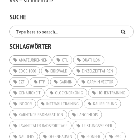
RSS – Kommentare
SUCHE
SCHLAGWÖRTER
AMATEURRENNEN
CTL
DUATHLON
EDGE 1000
EIBISWALD
EINZELZEITFAHREN
EZF
FTP
GARMIN
GARMIN VECTOR
GENAUIGKEIT
GLOCKNERKÖNIG
HÖHENTRAINING
INDOOR
INTERVALLTRAINING
KALIBRIERUNG
KÄRNTNER RADMARATHON
LANGENLOIS
LAVANTTALER RADSPORTTAGE
LEISTUNGSMESSER
NAUDERS
OFFENHAUSEN
PIONEER
PMC