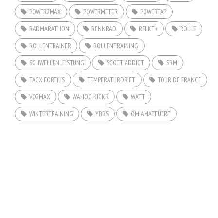
POWER2MAX
POWERMETER
POWERTAP
RADMARATHON
RENNRAD
RFLKT+
ROLLE
ROLLENTRAINER
ROLLENTRAINING
SCHWELLENLEISTUNG
SCOTT ADDICT
SRM
TACX FORTIUS
TEMPERATURDRIFT
TOUR DE FRANCE
VO2MAX
WAHOO KICKR
WATT
WINTERTRAINING
YBBS
ÖM AMATEUERE
COPYRIGHT © 2026. CREATED BY
MEKS
. POWERED BY
WORDPRESS
.
HOME