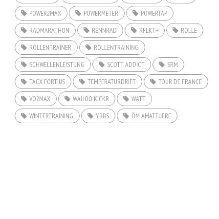
POWER2MAX
POWERMETER
POWERTAP
RADMARATHON
RENNRAD
RFLKT+
ROLLE
ROLLENTRAINER
ROLLENTRAINING
SCHWELLENLEISTUNG
SCOTT ADDICT
SRM
TACX FORTIUS
TEMPERATURDRIFT
TOUR DE FRANCE
VO2MAX
WAHOO KICKR
WATT
WINTERTRAINING
YBBS
ÖM AMATEUERE
COPYRIGHT © 2026. CREATED BY
MEKS
. POWERED BY
WORDPRESS
.
HOME