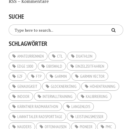
RSS – Kommentare
SUCHE
SCHLAGWÖRTER
AMATEURRENNEN
CTL
DUATHLON
EDGE 1000
EIBISWALD
EINZELZEITFAHREN
EZF
FTP
GARMIN
GARMIN VECTOR
GENAUIGKEIT
GLOCKNERKÖNIG
HÖHENTRAINING
INDOOR
INTERVALLTRAINING
KALIBRIERUNG
KÄRNTNER RADMARATHON
LANGENLOIS
LAVANTTALER RADSPORTTAGE
LEISTUNGSMESSER
NAUDERS
OFFENHAUSEN
PIONEER
PMC