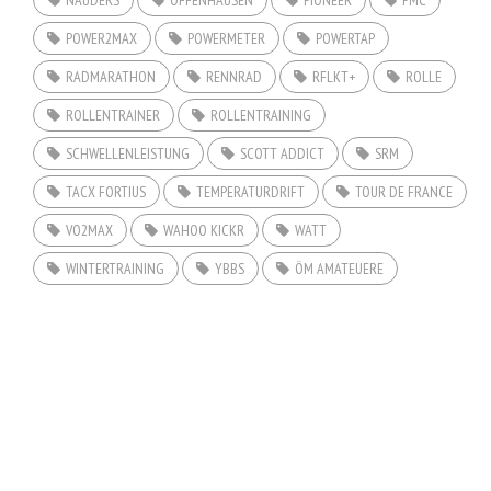
POWER2MAX
POWERMETER
POWERTAP
RADMARATHON
RENNRAD
RFLKT+
ROLLE
ROLLENTRAINER
ROLLENTRAINING
SCHWELLENLEISTUNG
SCOTT ADDICT
SRM
TACX FORTIUS
TEMPERATURDRIFT
TOUR DE FRANCE
VO2MAX
WAHOO KICKR
WATT
WINTERTRAINING
YBBS
ÖM AMATEUERE
COPYRIGHT © 2026. CREATED BY
MEKS
. POWERED BY
WORDPRESS
.
HOME