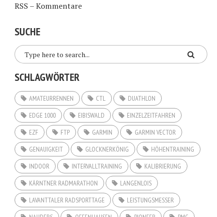
RSS – Kommentare
SUCHE
SCHLAGWÖRTER
AMATEURRENNEN
CTL
DUATHLON
EDGE 1000
EIBISWALD
EINZELZEITFAHREN
EZF
FTP
GARMIN
GARMIN VECTOR
GENAUIGKEIT
GLOCKNERKÖNIG
HÖHENTRAINING
INDOOR
INTERVALLTRAINING
KALIBRIERUNG
KÄRNTNER RADMARATHON
LANGENLOIS
LAVANTTALER RADSPORTTAGE
LEISTUNGSMESSER
NAUDERS
OFFENHAUSEN
PIONEER
PMC