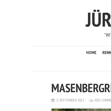
JÜ
"WI
HOME
RENN
MASENBERGR
5. SEPTEMBER 2012
ADD COMM