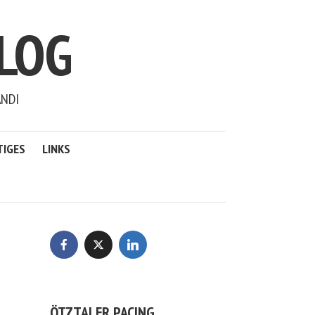
LOG
ANDI
TIGES
LINKS
ÖTZTALER PACING