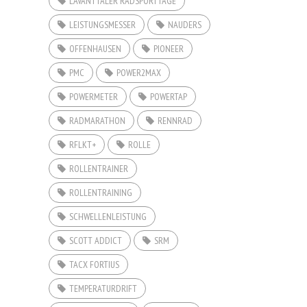
LAVANTTALER RADSPORTTAGE
LEISTUNGSMESSER
NAUDERS
OFFENHAUSEN
PIONEER
PMC
POWER2MAX
POWERMETER
POWERTAP
RADMARATHON
RENNRAD
RFLKT+
ROLLE
ROLLENTRAINER
ROLLENTRAINING
SCHWELLENLEISTUNG
SCOTT ADDICT
SRM
TACX FORTIUS
TEMPERATURDRIFT