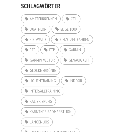
SCHLAGWÖRTER
AMATEURRENNEN
CTL
DUATHLON
EDGE 1000
EIBISWALD
EINZELZEITFAHREN
EZF
FTP
GARMIN
GARMIN VECTOR
GENAUIGKEIT
GLOCKNERKÖNIG
HÖHENTRAINING
INDOOR
INTERVALLTRAINING
KALIBRIERUNG
KÄRNTNER RADMARATHON
LANGENLOIS