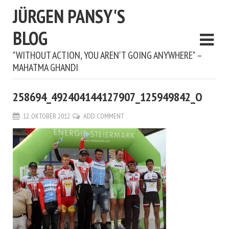
JÜRGEN PANSY'S
BLOG
"WITHOUT ACTION, YOU AREN'T GOING ANYWHERE" –
MAHATMA GHANDI
258694_492404144127907_125949842_O
12. OKTOBER 2012
ADD COMMENT