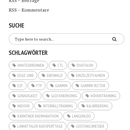
RSS – Beiträge
RSS – Kommentare
SUCHE
SCHLAGWÖRTER
AMATEURRENNEN
CTL
DUATHLON
EDGE 1000
EIBISWALD
EINZELZEITFAHREN
EZF
FTP
GARMIN
GARMIN VECTOR
GENAUIGKEIT
GLOCKNERKÖNIG
HÖHENTRAINING
INDOOR
INTERVALLTRAINING
KALIBRIERUNG
KÄRNTNER RADMARATHON
LANGENLOIS
LAVANTTALER RADSPORTTAGE
LEISTUNGSMESSER