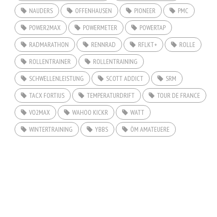
NAUDERS
OFFENHAUSEN
PIONEER
PMC
POWER2MAX
POWERMETER
POWERTAP
RADMARATHON
RENNRAD
RFLKT+
ROLLE
ROLLENTRAINER
ROLLENTRAINING
SCHWELLENLEISTUNG
SCOTT ADDICT
SRM
TACX FORTIUS
TEMPERATURDRIFT
TOUR DE FRANCE
VO2MAX
WAHOO KICKR
WATT
WINTERTRAINING
YBBS
ÖM AMATEUERE