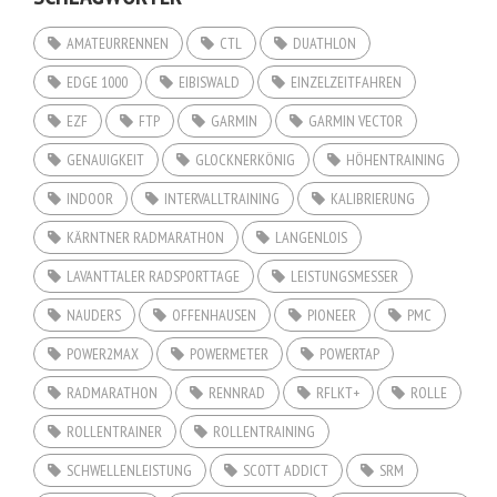
AMATEURRENNEN
CTL
DUATHLON
EDGE 1000
EIBISWALD
EINZELZEITFAHREN
EZF
FTP
GARMIN
GARMIN VECTOR
GENAUIGKEIT
GLOCKNERKÖNIG
HÖHENTRAINING
INDOOR
INTERVALLTRAINING
KALIBRIERUNG
KÄRNTNER RADMARATHON
LANGENLOIS
LAVANTTALER RADSPORTTAGE
LEISTUNGSMESSER
NAUDERS
OFFENHAUSEN
PIONEER
PMC
POWER2MAX
POWERMETER
POWERTAP
RADMARATHON
RENNRAD
RFLKT+
ROLLE
ROLLENTRAINER
ROLLENTRAINING
SCHWELLENLEISTUNG
SCOTT ADDICT
SRM