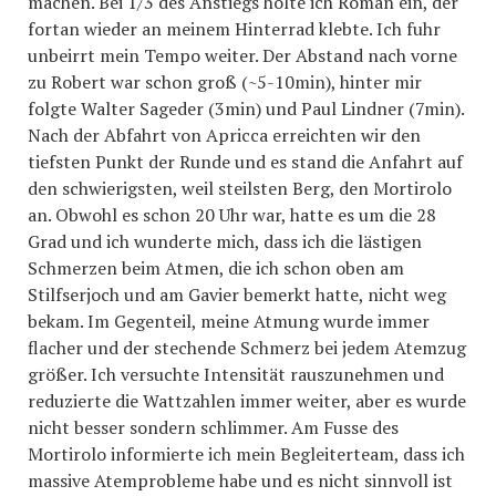
machen. Bei 1/3 des Anstiegs holte ich Roman ein, der
fortan wieder an meinem Hinterrad klebte. Ich fuhr
unbeirrt mein Tempo weiter. Der Abstand nach vorne
zu Robert war schon groß (~5-10min), hinter mir
folgte Walter Sageder (3min) und Paul Lindner (7min).
Nach der Abfahrt von Apricca erreichten wir den
tiefsten Punkt der Runde und es stand die Anfahrt auf
den schwierigsten, weil steilsten Berg, den Mortirolo
an. Obwohl es schon 20 Uhr war, hatte es um die 28
Grad und ich wunderte mich, dass ich die lästigen
Schmerzen beim Atmen, die ich schon oben am
Stilfserjoch und am Gavier bemerkt hatte, nicht weg
bekam. Im Gegenteil, meine Atmung wurde immer
flacher und der stechende Schmerz bei jedem Atemzug
größer. Ich versuchte Intensität rauszunehmen und
reduzierte die Wattzahlen immer weiter, aber es wurde
nicht besser sondern schlimmer. Am Fusse des
Mortirolo informierte ich mein Begleiterteam, dass ich
massive Atemprobleme habe und es nicht sinnvoll ist