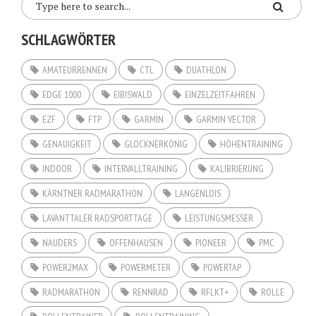
SCHLAGWÖRTER
AMATEURRENNEN
CTL
DUATHLON
EDGE 1000
EIBISWALD
EINZELZEITFAHREN
EZF
FTP
GARMIN
GARMIN VECTOR
GENAUIGKEIT
GLOCKNERKÖNIG
HÖHENTRAINING
INDOOR
INTERVALLTRAINING
KALIBRIERUNG
KÄRNTNER RADMARATHON
LANGENLOIS
LAVANTTALER RADSPORTTAGE
LEISTUNGSMESSER
NAUDERS
OFFENHAUSEN
PIONEER
PMC
POWER2MAX
POWERMETER
POWERTAP
RADMARATHON
RENNRAD
RFLKT+
ROLLE