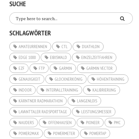
SUCHE
SCHLAGWÖRTER
AMATEURRENNEN
CTL
DUATHLON
EDGE 1000
EIBISWALD
EINZELZEITFAHREN
EZF
FTP
GARMIN
GARMIN VECTOR
GENAUIGKEIT
GLOCKNERKÖNIG
HÖHENTRAINING
INDOOR
INTERVALLTRAINING
KALIBRIERUNG
KÄRNTNER RADMARATHON
LANGENLOIS
LAVANTTALER RADSPORTTAGE
LEISTUNGSMESSER
NAUDERS
OFFENHAUSEN
PIONEER
PMC
POWER2MAX
POWERMETER
POWERTAP