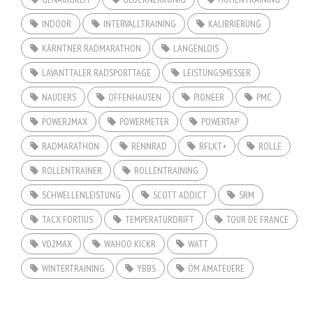
INDOOR
INTERVALLTRAINING
KALIBRIERUNG
KÄRNTNER RADMARATHON
LANGENLOIS
LAVANTTALER RADSPORTTAGE
LEISTUNGSMESSER
NAUDERS
OFFENHAUSEN
PIONEER
PMC
POWER2MAX
POWERMETER
POWERTAP
RADMARATHON
RENNRAD
RFLKT+
ROLLE
ROLLENTRAINER
ROLLENTRAINING
SCHWELLENLEISTUNG
SCOTT ADDICT
SRM
TACX FORTIUS
TEMPERATURDRIFT
TOUR DE FRANCE
VO2MAX
WAHOO KICKR
WATT
WINTERTRAINING
YBBS
ÖM AMATEUERE