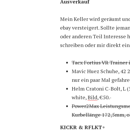
Ausverkauf
Mein Keller wird geräumt un
ebay versteigert. Sollte jem
oder anderen Teil Interesse 
schreiben oder mir direkt ein
Tacx Fortius VR Trainer i
Mavic Huez Schuhe, 42 2/
nur ein paar Mal gefahre
Helm Cratoni C-Bolt, L (
white,
Bild
, €50.-
Power2Max Leistungsmes
Kurbellänge 172,5mm, o
KICKR & RFLKT+