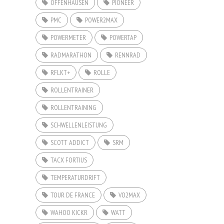
OFFENHAUSEN
PIONEER
PMC
POWER2MAX
POWERMETER
POWERTAP
RADMARATHON
RENNRAD
RFLKT+
ROLLE
ROLLENTRAINER
ROLLENTRAINING
SCHWELLENLEISTUNG
SCOTT ADDICT
SRM
TACX FORTIUS
TEMPERATURDRIFT
TOUR DE FRANCE
VO2MAX
WAHOO KICKR
WATT