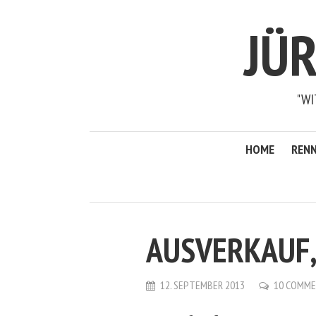
JÜ
"WI
HOME
RENN
AUSVERKAUF,
12. SEPTEMBER 2013
10 COMM