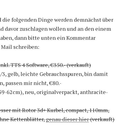
d die folgenden Dinge werden demnächst über
and davor zuschlagen wollen und an den einem
haben, dann bitte unten ein Kommentar
 Mail schreiben:
nkl. TTS 4 Software, €350.- (verkauft)
3, gelb, leichte Gebrauchsspuren, bin damit
n, passen mir nicht, €80.-
59-62cm), neu, originalverpackt, anthracite-
ser mit Rotor 3d+ Kurbel, compact, 110mm,
hne Kettenblätter,
genau dieser hier
(verkauft)