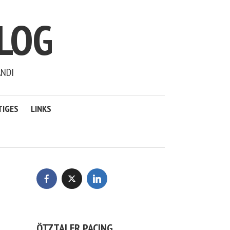
LOG
ANDI
TIGES
LINKS
ÖTZTALER PACING