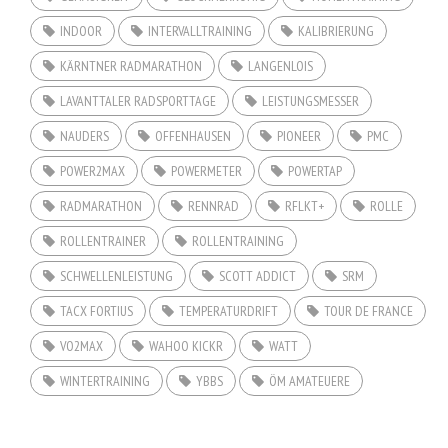
INDOOR
INTERVALLTRAINING
KALIBRIERUNG
KÄRNTNER RADMARATHON
LANGENLOIS
LAVANTTALER RADSPORTTAGE
LEISTUNGSMESSER
NAUDERS
OFFENHAUSEN
PIONEER
PMC
POWER2MAX
POWERMETER
POWERTAP
RADMARATHON
RENNRAD
RFLKT+
ROLLE
ROLLENTRAINER
ROLLENTRAINING
SCHWELLENLEISTUNG
SCOTT ADDICT
SRM
TACX FORTIUS
TEMPERATURDRIFT
TOUR DE FRANCE
VO2MAX
WAHOO KICKR
WATT
WINTERTRAINING
YBBS
ÖM AMATEUERE