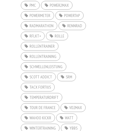
PMC
POWER2MAX
POWERMETER
POWERTAP
RADMARATHON
RENNRAD
RFLKT+
ROLLE
ROLLENTRAINER
ROLLENTRAINING
SCHWELLENLEISTUNG
SCOTT ADDICT
SRM
TACX FORTIUS
TEMPERATURDRIFT
TOUR DE FRANCE
VO2MAX
WAHOO KICKR
WATT
WINTERTRAINING
YBBS