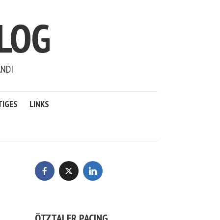
LOG
ANDI
TIGES
LINKS
ÖTZTALER PACING