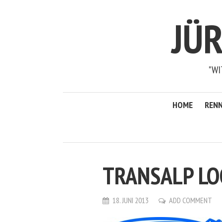
JÜ
"WI
HOME
RENN
TRANSALP L
18. JUNI 2013
ADD COMMENT