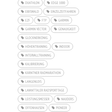
DUATHLON
EDGE 1000
EIBISWALD
EINZELZEITFAHREN
EZF
FTP
GARMIN
GARMIN VECTOR
GENAUIGKEIT
GLOCKNERKÖNIG
HÖHENTRAINING
INDOOR
INTERVALLTRAINING
KALIBRIERUNG
KÄRNTNER RADMARATHON
LANGENLOIS
LAVANTTALER RADSPORTTAGE
LEISTUNGSMESSER
NAUDERS
OFFENHAUSEN
PIONEER