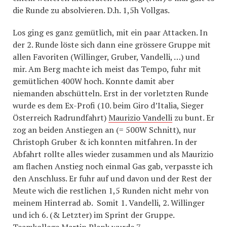
die Runde zu absolvieren. D.h. 1,5h Vollgas.
Los ging es ganz gemütlich, mit ein paar Attacken. In
der 2. Runde löste sich dann eine grössere Gruppe mit
allen Favoriten (Willinger, Gruber, Vandelli, …) und
mir. Am Berg machte ich meist das Tempo, fuhr mit
gemütlichen 400W hoch. Konnte damit aber
niemanden abschütteln. Erst in der vorletzten Runde
wurde es dem Ex-Profi (10. beim Giro d’Italia, Sieger
Österreich Radrundfahrt)
Maurizio Vandelli
zu bunt. Er
zog an beiden Anstiegen an (= 500W Schnitt), nur
Christoph Gruber & ich konnten mitfahren. In der
Abfahrt rollte alles wieder zusammen und als Maurizio
am flachen Anstieg noch einmal Gas gab, verpasste ich
den Anschluss. Er fuhr auf und davon und der Rest der
Meute wich die restlichen 1,5 Runden nicht mehr von
meinem Hinterrad ab. Somit 1. Vandelli, 2. Willinger
und ich 6. (& Letzter) im Sprint der Gruppe.
Teamkollege Martin Plank wurde 7.