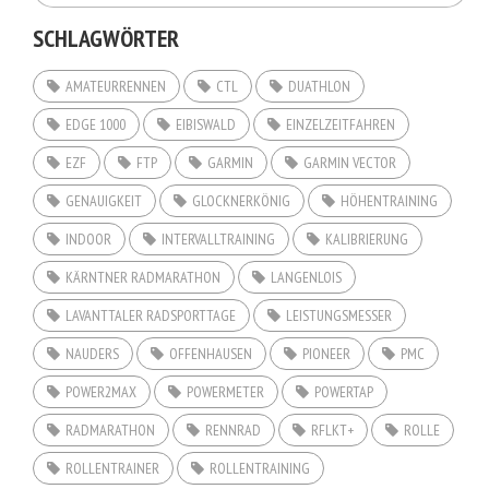
SCHLAGWÖRTER
AMATEURRENNEN
CTL
DUATHLON
EDGE 1000
EIBISWALD
EINZELZEITFAHREN
EZF
FTP
GARMIN
GARMIN VECTOR
GENAUIGKEIT
GLOCKNERKÖNIG
HÖHENTRAINING
INDOOR
INTERVALLTRAINING
KALIBRIERUNG
KÄRNTNER RADMARATHON
LANGENLOIS
LAVANTTALER RADSPORTTAGE
LEISTUNGSMESSER
NAUDERS
OFFENHAUSEN
PIONEER
PMC
POWER2MAX
POWERMETER
POWERTAP
RADMARATHON
RENNRAD
RFLKT+
ROLLE
ROLLENTRAINER
ROLLENTRAINING