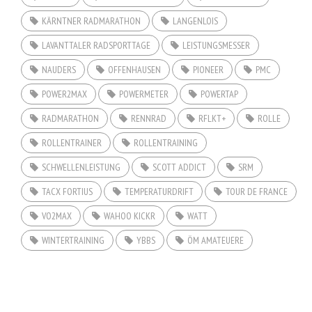
KÄRNTNER RADMARATHON
LANGENLOIS
LAVANTTALER RADSPORTTAGE
LEISTUNGSMESSER
NAUDERS
OFFENHAUSEN
PIONEER
PMC
POWER2MAX
POWERMETER
POWERTAP
RADMARATHON
RENNRAD
RFLKT+
ROLLE
ROLLENTRAINER
ROLLENTRAINING
SCHWELLENLEISTUNG
SCOTT ADDICT
SRM
TACX FORTIUS
TEMPERATURDRIFT
TOUR DE FRANCE
VO2MAX
WAHOO KICKR
WATT
WINTERTRAINING
YBBS
ÖM AMATEUERE