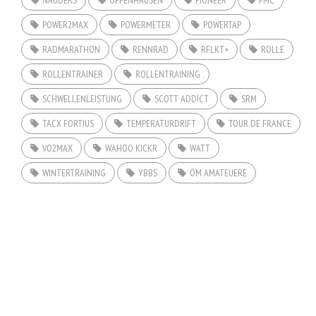
POWER2MAX
POWERMETER
POWERTAP
RADMARATHON
RENNRAD
RFLKT+
ROLLE
ROLLENTRAINER
ROLLENTRAINING
SCHWELLENLEISTUNG
SCOTT ADDICT
SRM
TACX FORTIUS
TEMPERATURDRIFT
TOUR DE FRANCE
VO2MAX
WAHOO KICKR
WATT
WINTERTRAINING
YBBS
ÖM AMATEUERE
COPYRIGHT © 2026. CREATED BY
MEKS
. POWERED BY
WORDPRESS
.
HOME