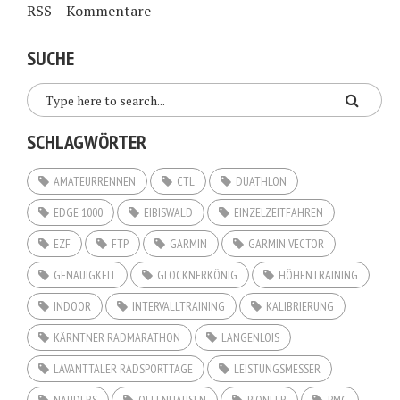
RSS – Kommentare
SUCHE
SCHLAGWÖRTER
AMATEURRENNEN
CTL
DUATHLON
EDGE 1000
EIBISWALD
EINZELZEITFAHREN
EZF
FTP
GARMIN
GARMIN VECTOR
GENAUIGKEIT
GLOCKNERKÖNIG
HÖHENTRAINING
INDOOR
INTERVALLTRAINING
KALIBRIERUNG
KÄRNTNER RADMARATHON
LANGENLOIS
LAVANTTALER RADSPORTTAGE
LEISTUNGSMESSER
NAUDERS
OFFENHAUSEN
PIONEER
PMC