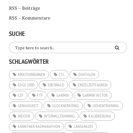
RSS – Beiträge
RSS – Kommentare
SUCHE
SCHLAGWÖRTER
AMATEURRENNEN
CTL
DUATHLON
EDGE 1000
EIBISWALD
EINZELZEITFAHREN
EZF
FTP
GARMIN
GARMIN VECTOR
GENAUIGKEIT
GLOCKNERKÖNIG
HÖHENTRAINING
INDOOR
INTERVALLTRAINING
KALIBRIERUNG
KÄRNTNER RADMARATHON
LANGENLOIS