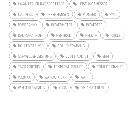
LAVANTTALER RADSPORTTAGE
LEISTUNGSMESSER
NAUDERS
OFFENHAUSEN
PIONEER
PMC
POWER2MAX
POWERMETER
POWERTAP
RADMARATHON
RENNRAD
RFLKT+
ROLLE
ROLLENTRAINER
ROLLENTRAINING
SCHWELLENLEISTUNG
SCOTT ADDICT
SRM
TACX FORTIUS
TEMPERATURDRIFT
TOUR DE FRANCE
VO2MAX
WAHOO KICKR
WATT
WINTERTRAINING
YBBS
ÖM AMATEUERE