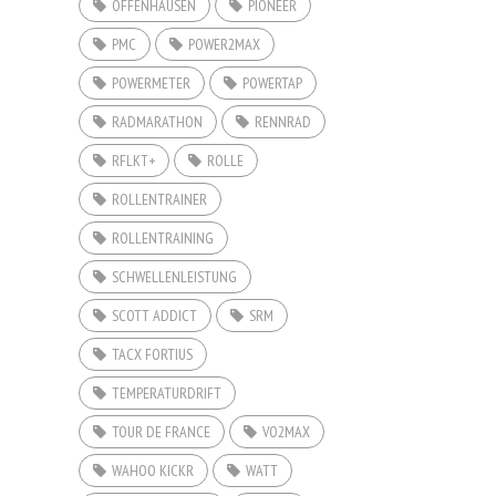
OFFENHAUSEN
PIONEER
PMC
POWER2MAX
POWERMETER
POWERTAP
RADMARATHON
RENNRAD
RFLKT+
ROLLE
ROLLENTRAINER
ROLLENTRAINING
SCHWELLENLEISTUNG
SCOTT ADDICT
SRM
TACX FORTIUS
TEMPERATURDRIFT
TOUR DE FRANCE
VO2MAX
WAHOO KICKR
WATT