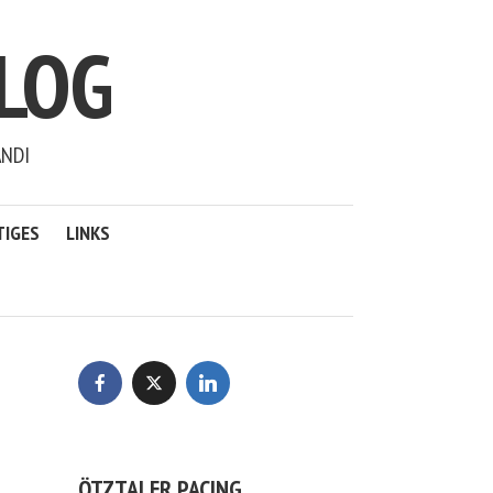
LOG
ANDI
TIGES
LINKS
ÖTZTALER PACING