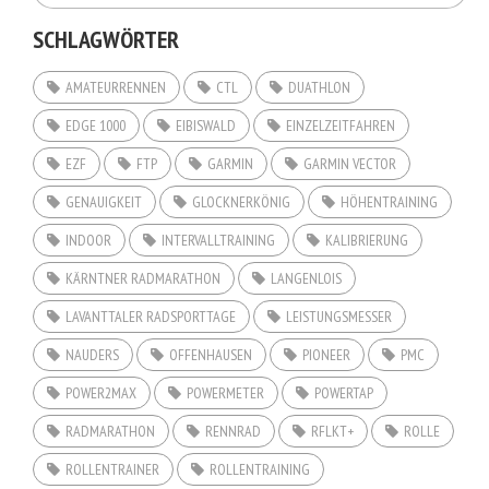
SCHLAGWÖRTER
AMATEURRENNEN
CTL
DUATHLON
EDGE 1000
EIBISWALD
EINZELZEITFAHREN
EZF
FTP
GARMIN
GARMIN VECTOR
GENAUIGKEIT
GLOCKNERKÖNIG
HÖHENTRAINING
INDOOR
INTERVALLTRAINING
KALIBRIERUNG
KÄRNTNER RADMARATHON
LANGENLOIS
LAVANTTALER RADSPORTTAGE
LEISTUNGSMESSER
NAUDERS
OFFENHAUSEN
PIONEER
PMC
POWER2MAX
POWERMETER
POWERTAP
RADMARATHON
RENNRAD
RFLKT+
ROLLE
ROLLENTRAINER
ROLLENTRAINING