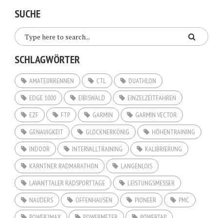
SUCHE
SCHLAGWÖRTER
AMATEURRENNEN
CTL
DUATHLON
EDGE 1000
EIBISWALD
EINZELZEITFAHREN
EZF
FTP
GARMIN
GARMIN VECTOR
GENAUIGKEIT
GLOCKNERKÖNIG
HÖHENTRAINING
INDOOR
INTERVALLTRAINING
KALIBRIERUNG
KÄRNTNER RADMARATHON
LANGENLOIS
LAVANTTALER RADSPORTTAGE
LEISTUNGSMESSER
NAUDERS
OFFENHAUSEN
PIONEER
PMC
POWER2MAX
POWERMETER
POWERTAP