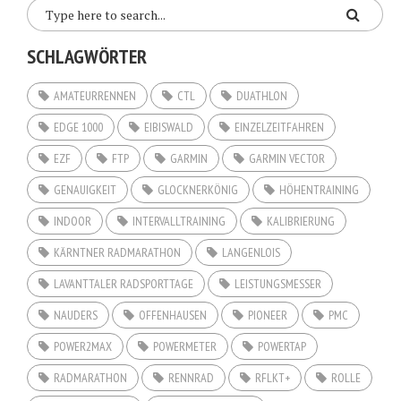
SCHLAGWÖRTER
AMATEURRENNEN
CTL
DUATHLON
EDGE 1000
EIBISWALD
EINZELZEITFAHREN
EZF
FTP
GARMIN
GARMIN VECTOR
GENAUIGKEIT
GLOCKNERKÖNIG
HÖHENTRAINING
INDOOR
INTERVALLTRAINING
KALIBRIERUNG
KÄRNTNER RADMARATHON
LANGENLOIS
LAVANTTALER RADSPORTTAGE
LEISTUNGSMESSER
NAUDERS
OFFENHAUSEN
PIONEER
PMC
POWER2MAX
POWERMETER
POWERTAP
RADMARATHON
RENNRAD
RFLKT+
ROLLE