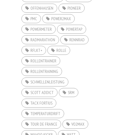
OFFENHAUSEN
PIONEER
PMC
POWER2MAX
POWERMETER
POWERTAP
RADMARATHON
RENNRAD
RFLKT+
ROLLE
ROLLENTRAINER
ROLLENTRAINING
SCHWELLENLEISTUNG
SCOTT ADDICT
SRM
TACX FORTIUS
TEMPERATURDRIFT
TOUR DE FRANCE
VO2MAX
WAHOO KICKR
WATT