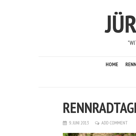
JÜ
"WI
HOME
RENN
RENNRADTAGE
9. JUNI 2013
ADD COMMENT