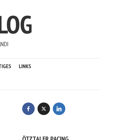
LOG
ANDI
TIGES
LINKS
ÖTZTALER PACING